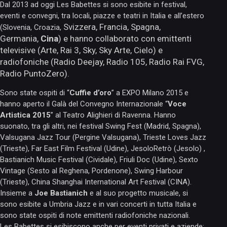
Dal 2013 ad oggi Les Babettes si sono esibite in festival,
eventi e convegni, tra locali, piazze e teatri in Italia e all’estero
Svizzera,
Francia, Spagna,
(Slovenia, Croazia,
Germania,
Cina
) e hanno collaborato con emittenti
televisive (Arte, Rai 3, Sky, Sky Arte, Cielo) e
radiofoniche (Radio Deejay, Radio 105, Radio Rai FVG,
Radio PuntoZero).
Sono state ospiti di “
Cuffie d’oro
” a EXPO Milano 2015 e
hanno aperto il Galà del Convegno Internazionale “
Voce
Artistica 2015
” al Teatro Alighieri di Ravenna. Hanno
suonato, tra gli altri, nei festival Swing Fest (Madrid, Spagna),
Valsugana Jazz Tour (Pergine Valsugana), Trieste Loves Jazz
(Trieste), Far East Film Festival (Udine), JesoloRetrò (Jesolo) ,
Bastianich Music Festival (Cividale), Friuli Doc (Udine), Sexto
Vintage (Sesto al Reghena, Pordenone), Swing Harbour
(Trieste), China Shanghai International Art Festival (CINA).
Insieme a
Joe Bastianich
e al suo progetto musicale, si
sono esibite a Umbria Jazz e in vari concerti in tutta Italia e
sono state ospiti di note emittenti radiofoniche nazionali.
Les Babettes si esibiscono anche per eventi privati e aziende;