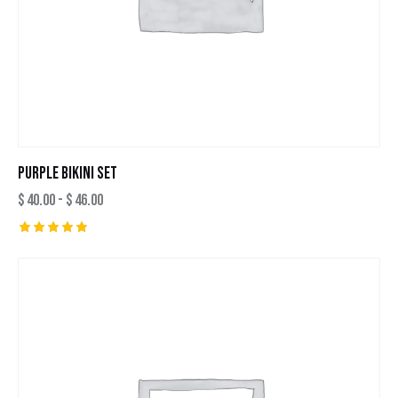
PURPLE BIKINI SET
$
40.00
-
$
46.00
Valutato
5.00
su 5