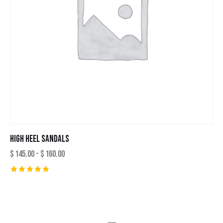
HIGH HEEL SANDALS
$
145.00
-
$
160.00
Valutato
5.00
su 5