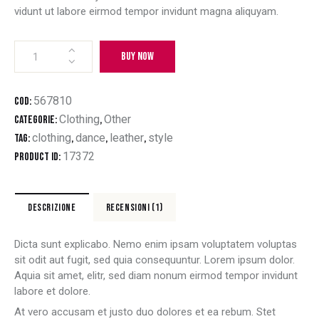
vidunt ut labore eirmod tempor invidunt magna aliquyam.
BUY NOW
567810
COD:
Clothing
Other
Categorie:
,
clothing
dance
leather
style
Tag:
,
,
,
17372
Product ID:
DESCRIZIONE
RECENSIONI (1)
Dicta sunt explicabo. Nemo enim ipsam voluptatem voluptas
sit odit aut fugit, sed quia consequuntur. Lorem ipsum dolor.
Aquia sit amet, elitr, sed diam nonum eirmod tempor invidunt
labore et dolore.
At vero accusam et justo duo dolores et ea rebum. Stet