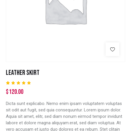
LEATHER SKIRT
Valutato
1
$
120.00
5.00
su
5 su
base di
Dicta sunt explicabo. Nemo enim ipsam voluptatem voluptas
recensio
ni
sit odit aut fugit, sed quia consequuntur. Lorem ipsum dolor.
Aquia sit amet, elitr, sed diam nonum eirmod tempor invidunt
labore et dolore magna aliquyam.erat, sed diam voluptua. At
vero accusam et justo duo dolores et ea rebum. Stet clitain